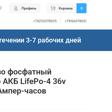
Профиль
Корзина
0
+79253378505
+79164378631
течении 3-7 рабочих дней
зо фосфатный
 АКБ LifePo-4 36v
Ампер-часов