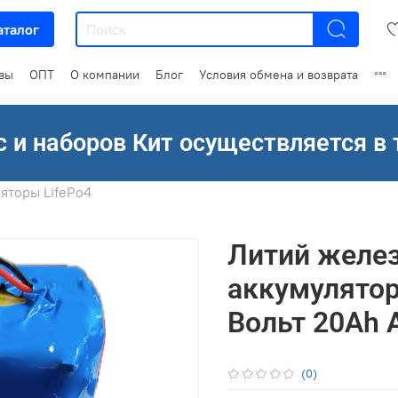
аталог
вы
ОПТ
О компании
Блог
Условия обмена и возврата
 и наборов Кит осуществляется в 
яторы LifePo4
Литий желе
аккумулятор
Вольт 20Ah 
(0)