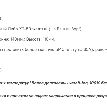
5;
ный Либо XT-60 желтый (На Ваш выбор!);
на: 140мм.; Высота: 110мм.;
м поставить более мощную БМС плату на 35А), реком
%;
ких температур! Более долговечны чем li-ion, 100% бе
и и при этом не падает напряжение в процессе разря