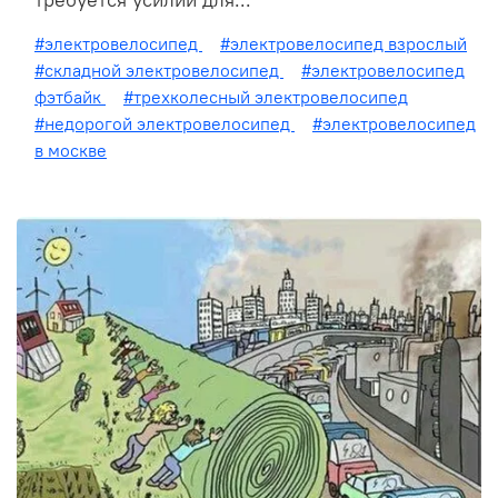
требуется усилий для...
#электровелосипед
#электровелосипед взрослый
#складной электровелосипед
#электровелосипед
фэтбайк
#трехколесный электровелосипед
#недорогой электровелосипед
#электровелосипед
в москве