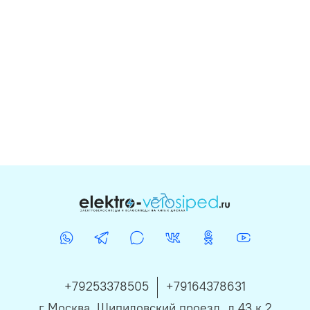
+79253378505
+79164378631
г Москва, Шипиловский проезд, д 43 к 2