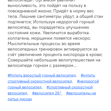
велосипеде? Организм увеличит
выносливость, это пойдёт на пользу в
повседневной жизни; Придёт в норму вес
тела. Лишние сантиметры уйдут, а общий стан
подтянется; Используя недорогой горный
велосипед, вы порадуетесь улучшению
состояния кожи. Увеличится выработка
коллагена, морщинки появятся нескоро;
Мыслительные процессы во время
велосипедных тренировок активируются за
счёт увеличения процента кислорода в крови;
Совершайте небольшие велопутешествия на
велосипеде горном с размером...
#Купить взрослый горный велосипед
#купить
спортивный скоростной велосипед
#недорогой
горный велосипед
#спортивный скоростной
велосипед
#велосипед 26"
#велосипеды на
литых дисках