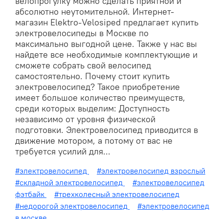
велопрогулку можно сделать приятной и
абсолютно неутомительной. Интернет-
магазин Elektro-Velosiped предлагает купить
электровелосипеды в Москве по
максимально выгодной цене. Также у нас вы
найдете все необходимые комплектующие и
сможете собрать свой велосипед
самостоятельно. Почему стоит купить
электровелосипед? Такое приобретение
имеет большое количество преимуществ,
среди которых выделим: Доступность
независимо от уровня физической
подготовки. Электровелосипед приводится в
движение мотором, а потому от вас не
требуется усилий для...
#электровелосипед
#электровелосипед взрослый
#складной электровелосипед
#электровелосипед
фэтбайк
#трехколесный электровелосипед
#недорогой электровелосипед
#электровелосипед
в москве