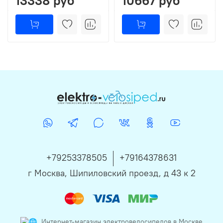
13338 руб
10667 руб
+79253378505
+79164378631
г Москва, Шипиловский проезд, д 43 к 2
Интернет-магазин электровелосипедов в Москве