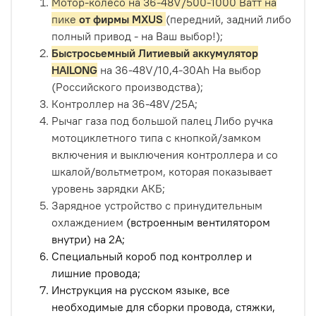
Мотор-колесо на 36-48V/500-1000 Ватт
на
пике
от фирмы MXUS
(передний, задний либо
полный привод - на Ваш выбор!);
Быстросьемный Литиевый аккумулятор
HAILONG
на 36-48V/10,4-30Ah На выбор
(Российского производства);
Контроллер на 36-48V/25A;
Рычаг газа под большой палец Либо ручка
мотоциклетного типа с кнопкой/замком
включения и выключения контроллера и со
шкалой/вольтметром, которая показывает
уровень зарядки АКБ;
Зарядное устройство с принудительным
охлаждением
(встроенным вентилятором
внутри) на 2A;
Специальный короб под контроллер и
лишние провода;
Инструкция на русском языке, все
необходимые для сборки провода, стяжки,