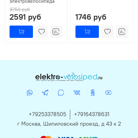
электровелосипеда
3750 руб
2591 руб
1746 руб
+79253378505
+79164378631
г Москва, Шипиловский проезд, д 43 к 2