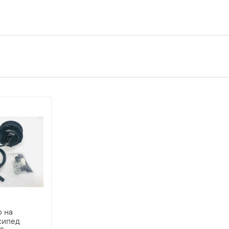
о на
сипед