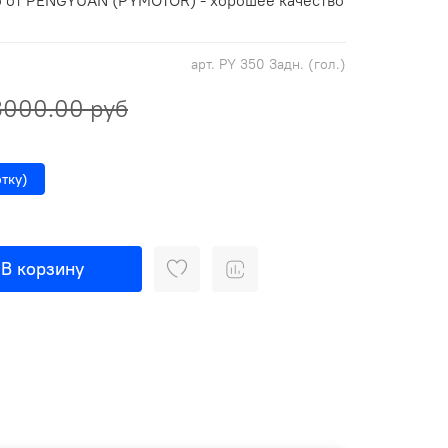
 от PENGYUAN (PYMOTOR) - хорошее качество
арт.
PY 350 Задн. (гол.)
3000.00 руб
тку)
В корзину