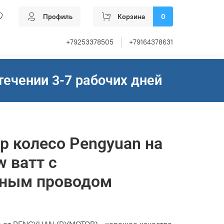
Профиль
Корзина
0
+79253378505
+79164378631
течении 3-7 рабочих дней
р колесо Pengyuan на
w ватт с
ным проводом