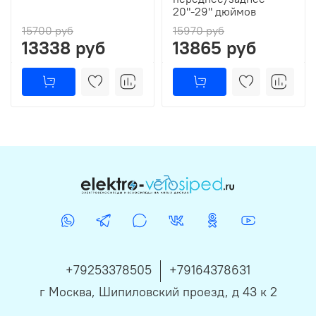
20"-29" дюймов
15700 руб
15970 руб
13338 руб
13865 руб
+79253378505
+79164378631
г Москва, Шипиловский проезд, д 43 к 2